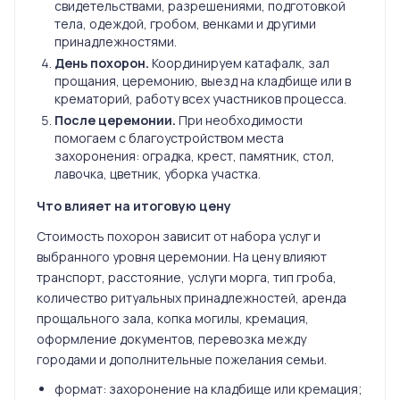
свидетельствами, разрешениями, подготовкой
тела, одеждой, гробом, венками и другими
принадлежностями.
День похорон.
Координируем катафалк, зал
прощания, церемонию, выезд на кладбище или в
крематорий, работу всех участников процесса.
После церемонии.
При необходимости
помогаем с благоустройством места
захоронения: оградка, крест, памятник, стол,
лавочка, цветник, уборка участка.
Что влияет на итоговую цену
Стоимость похорон зависит от набора услуг и
выбранного уровня церемонии. На цену влияют
транспорт, расстояние, услуги морга, тип гроба,
количество ритуальных принадлежностей, аренда
прощального зала, копка могилы, кремация,
оформление документов, перевозка между
городами и дополнительные пожелания семьи.
формат: захоронение на кладбище или кремация;