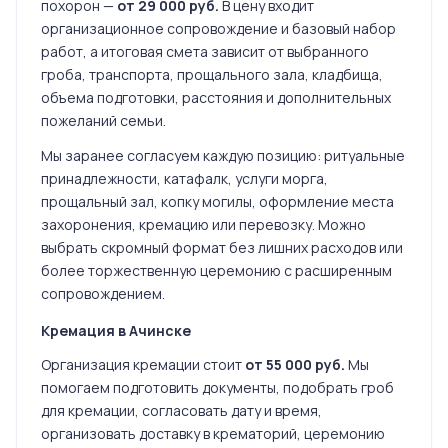
похорон —
от 29 000 руб.
В цену входит
организационное сопровождение и базовый набор
работ, а итоговая смета зависит от выбранного
гроба, транспорта, прощального зала, кладбища,
объема подготовки, расстояния и дополнительных
пожеланий семьи.
Мы заранее согласуем каждую позицию: ритуальные
принадлежности, катафалк, услуги морга,
прощальный зал, копку могилы, оформление места
захоронения, кремацию или перевозку. Можно
выбрать скромный формат без лишних расходов или
более торжественную церемонию с расширенным
сопровождением.
Кремация в Ачинске
Организация кремации стоит
от 55 000 руб.
Мы
помогаем подготовить документы, подобрать гроб
для кремации, согласовать дату и время,
организовать доставку в крематорий, церемонию