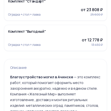
-7%
Комплект "Стандарт"
от 23 808 ₽
Оградка + стол + лавка
25 600 ₽
‹
›
-5%
Комплект "Выгодный"
Ограда 19
от 12 778 ₽
Оградка + стол + лавка
13 450 ₽
Ограда 20
Описание
Благоустройство могил в Ачинске
— это комплекс
работ, который помогает оформить место
захоронения аккуратно, надежно и в едином стиле.
Ограда 6
Компания «Железный Мир» выполняет
изготовление, доставку и монтаж ритуальных
изделий: металлических оград, памятников, столов,