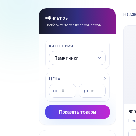
Найде
Фильтры
Подберите товар по параметрам
КАТЕГОРИЯ
ЦЕНА
₽
от
до
800
Показать товары
Це