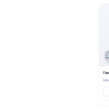
Пам
Це