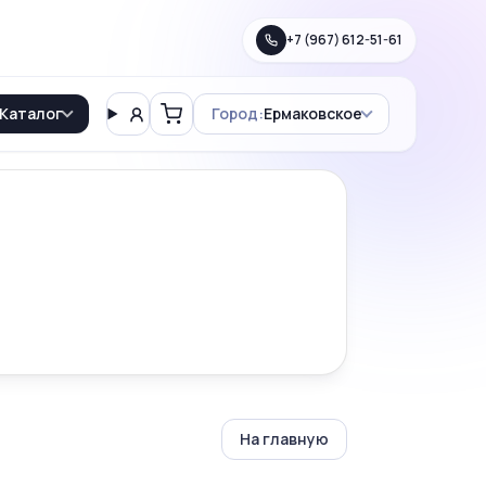
+7 (967) 612-51-61
Каталог
Город:
Ермаковское
Вход
Корзина
На главную