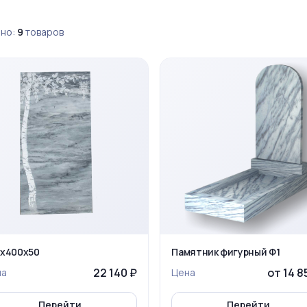
но:
9
товаров
х400х50
Памятник фигурный Ф1
22 140 ₽
от 14 8
на
Цена
Перейти
Перейти