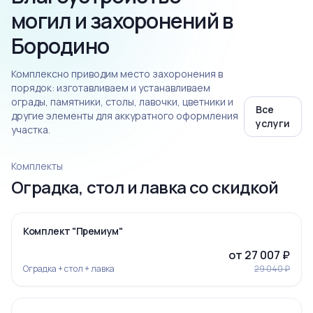
могил и захоронений в
Бородино
Комплексно приводим место захоронения в
порядок: изготавливаем и устанавливаем
ограды, памятники, столы, лавочки, цветники и
Все
другие элементы для аккуратного оформления
услуги
участка.
Комплекты
Оградка, стол и лавка со скидкой
‹
›
-7%
Комплект "Премиум"
от 27 007 ₽
Оградка + стол + лавка
29 040 ₽
‹
›