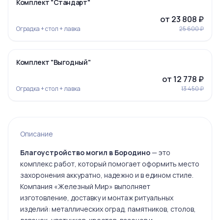
-7%
Комплект "Стандарт"
от 23 808 ₽
Оградка + стол + лавка
25 600 ₽
‹
›
-5%
Комплект "Выгодный"
Ограда 19
от 12 778 ₽
Оградка + стол + лавка
13 450 ₽
Ограда 20
Описание
Благоустройство могил в Бородино
— это
комплекс работ, который помогает оформить место
захоронения аккуратно, надежно и в едином стиле.
Ограда 6
Компания «Железный Мир» выполняет
изготовление, доставку и монтаж ритуальных
изделий: металлических оград, памятников, столов,