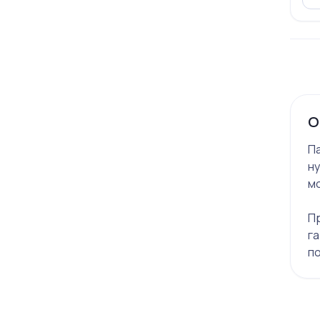
О
П
ну
м
П
га
по