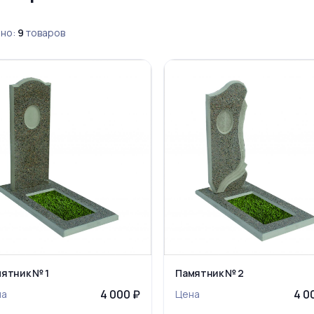
но:
9
товаров
ятник № 1
Памятник № 2
4 000 ₽
4 0
на
Цена