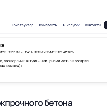
Конструктор
Комплекты
Услуги
Контакты
ов!
памятники по специальным сниженным ценам.
и, размерами и актуальными ценами можно в разделе:
(распродажа)»
окпрочного бетона