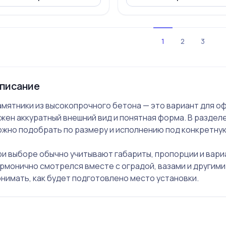
1
2
3
писание
амятники из высокопрочного бетона — это вариант для о
жен аккуратный внешний вид и понятная форма. В раздел
ожно подобрать по размеру и исполнению под конкретную
ри выборе обычно учитывают габариты, пропорции и вари
рмонично смотрелся вместе с оградой, вазами и другим
нимать, как будет подготовлено место установки.