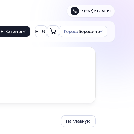
+7 (967) 612-51-61
Каталог
Город:
Бородино
Вход
Корзина
На главную