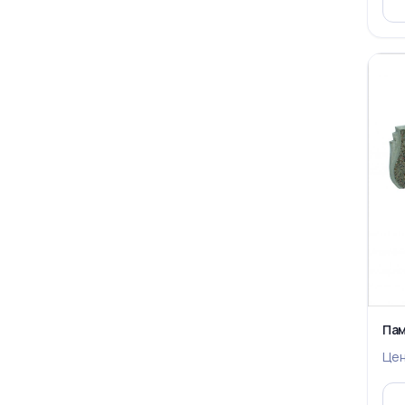
Пам
Це