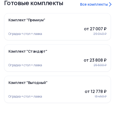
Готовые комплекты
Все комплекты
‹
›
-7%
Комплект "Премиум"
от 27 007 ₽
Оградка + стол + лавка
29 040 ₽
‹
›
-7%
Комплект "Стандарт"
от 23 808 ₽
Оградка + стол + лавка
25 600 ₽
‹
›
-5%
Комплект "Выгодный"
Ограда 19
от 12 778 ₽
Оградка + стол + лавка
13 450 ₽