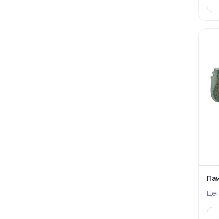
Пам
Це