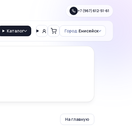
+7 (967) 612-51-61
Каталог
Город:
Енисейск
Вход
Корзина
На главную