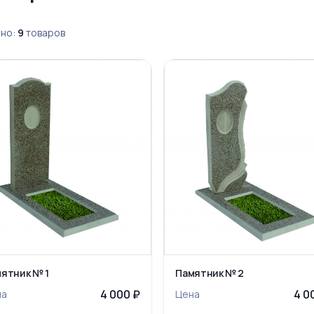
но:
9
товаров
ятник № 1
Памятник № 2
4 000 ₽
4 0
на
Цена