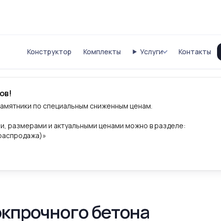
Конструктор
Комплекты
Услуги
Контакты
ов!
памятники по специальным сниженным ценам.
и, размерами и актуальными ценами можно в разделе:
(распродажа)»
окпрочного бетона