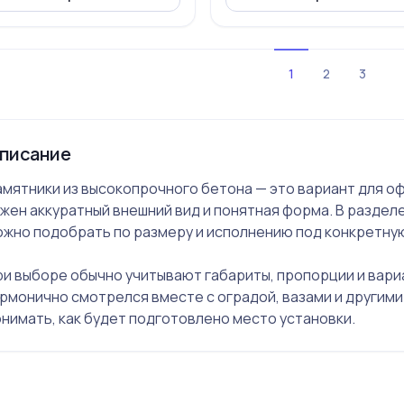
1
2
3
писание
амятники из высокопрочного бетона — это вариант для о
жен аккуратный внешний вид и понятная форма. В раздел
ожно подобрать по размеру и исполнению под конкретную
ри выборе обычно учитывают габариты, пропорции и вари
рмонично смотрелся вместе с оградой, вазами и другим
нимать, как будет подготовлено место установки.