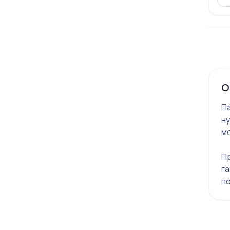
О
П
ну
м
П
га
по