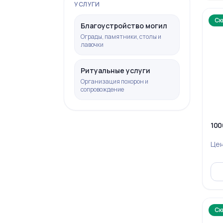
УСЛУГИ
Ск
Благоустройство могил
Ограды, памятники, столы и
лавочки
Ритуальные услуги
Организация похорон и
сопровождение
100
Це
Ск