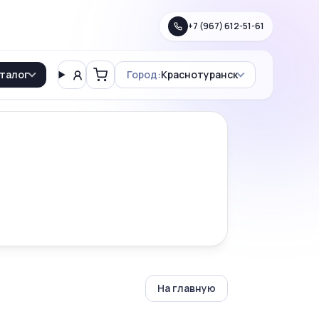
+7 (967) 612-51-61
талог
Город:
Краснотуранск
Вход
Корзина
На главную