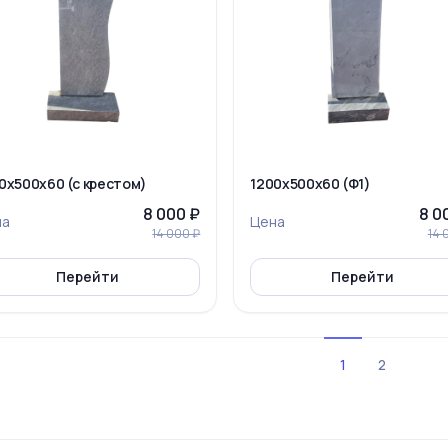
0x500x60 (с крестом)
1200x500x60 (Ф1)
8 000 ₽
8 0
на
Цена
14 000 ₽
14 
Перейти
Перейти
1
2