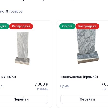
но:
9
товаров
идка
Распродажа
Скидка
Распродажа
0x400x60
1000x400x60 (прямой)
7 000 ₽
7 0
на
Цена
13 000 ₽
13 
Перейти
Перейти