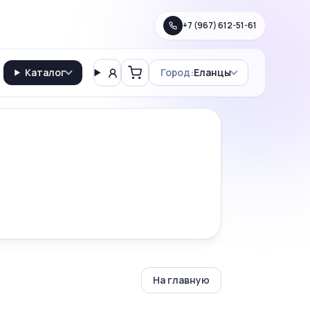
+7 (967) 612-51-61
Каталог
Город:
Еланцы
Вход
Корзина
На главную