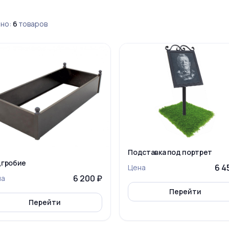
но:
6
товаров
Подставка под портрет
дгробие
6 4
Цена
6 200 ₽
на
Перейти
Перейти