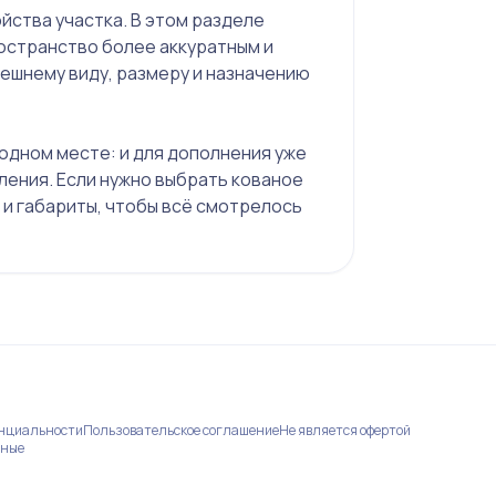
йства участка. В этом разделе
остранство более аккуратным и
ешнему виду, размеру и назначению
 одном месте: и для дополнения уже
ения. Если нужно выбрать кованое
 и габариты, чтобы всё смотрелось
енциальности
Пользовательское соглашение
Не является офертой
нные