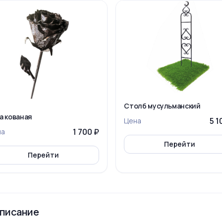
Столб мусульманский
а кованая
5 1
Цена
1 700 ₽
на
Перейти
Перейти
писание