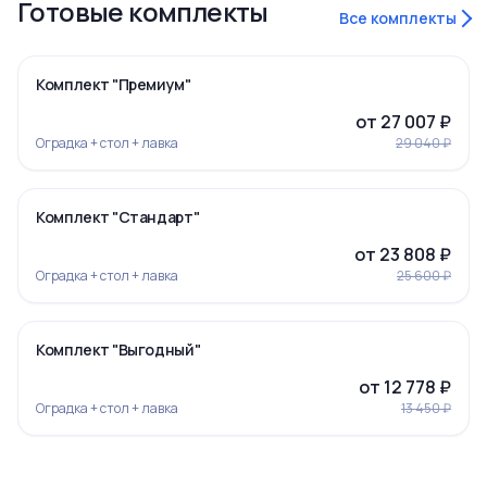
Готовые комплекты
Все комплекты
‹
›
-7%
Комплект "Премиум"
от 27 007 ₽
Оградка + стол + лавка
29 040 ₽
‹
›
-7%
Комплект "Стандарт"
от 23 808 ₽
Оградка + стол + лавка
25 600 ₽
‹
›
-5%
Комплект "Выгодный"
Ограда 19
от 12 778 ₽
Оградка + стол + лавка
13 450 ₽