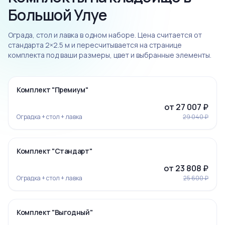
Большой Улуе
Ограда, стол и лавка в одном наборе. Цена считается от
стандарта 2×2.5 м и пересчитывается на странице
комплекта под ваши размеры, цвет и выбранные элементы.
‹
›
-7%
Комплект "Премиум"
от 27 007 ₽
Оградка + стол + лавка
29 040 ₽
‹
›
-7%
Комплект "Стандарт"
от 23 808 ₽
Оградка + стол + лавка
25 600 ₽
‹
›
-5%
Комплект "Выгодный"
Ограда 19