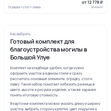
от 12 778 ₽
Оградка + стол + лавка
13 450 ₽
Ограда 20
Как выбрать
Готовый комплект для
благоустройства могилы в
Большой Улуе
Ограда 6
Комплект на кладбище удобен, когда нужно
оформить участок в едином стиле и сразу
рассчитать основные элементы: оградку, стол и
лавку. Такой набор помогает избежать разницы в
цвете, высоте и рисунке изделий, а также заранее
понять итоговую стоимость.
В карточке комплекта можно указать длину и ширину
участка, выбрать сторону калитки, цвет покрытия и