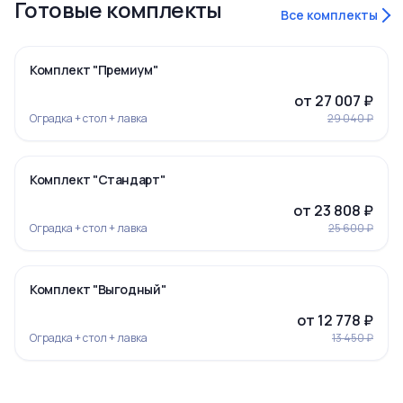
Готовые комплекты
Все комплекты
‹
›
-7%
Комплект "Премиум"
от 27 007 ₽
Оградка + стол + лавка
29 040 ₽
‹
›
-7%
Комплект "Стандарт"
от 23 808 ₽
Оградка + стол + лавка
25 600 ₽
‹
›
-5%
Комплект "Выгодный"
Ограда 19
от 12 778 ₽
Оградка + стол + лавка
13 450 ₽