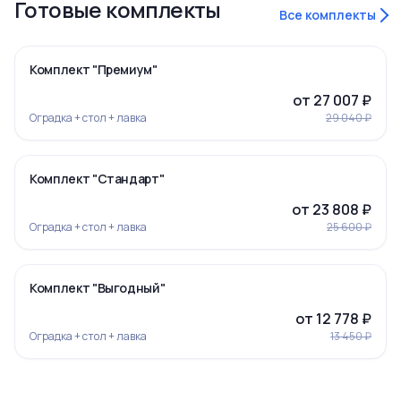
Готовые комплекты
Все комплекты
‹
›
-7%
Комплект "Премиум"
от 27 007 ₽
Оградка + стол + лавка
29 040 ₽
‹
›
-7%
Комплект "Стандарт"
от 23 808 ₽
Оградка + стол + лавка
25 600 ₽
‹
›
-5%
Комплект "Выгодный"
Ограда 19
от 12 778 ₽
Оградка + стол + лавка
13 450 ₽