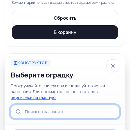
Комментарий попадёт в заказ вместе с параметрами расчёта.
Сбросить
В корзину
КОНСТРУКТОР
Выберите оградку
© 2026 Железный мир
Прокручивайте список или используйте кнопки
Ритуальные товары и услуги в Красноярске
навигации.
Для просмотра полного каталога —
Отдел продаж
Ритуальные услуги
вернитесь на главную
.
+7 (967) 612-51-61
+7 (913) 835-64-27
Политика конфиденциальности
Пользовательское соглашение
Не является офертой
Персональные данные