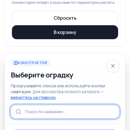
Комментарий попадёт в заказ вместе с параметрами расчёта.
Сбросить
В корзину
КОНСТРУКТОР
Выберите оградку
© 2026 Железный мир
Прокручивайте список или используйте кнопки
Ритуальные товары и услуги в Красноярске
навигации.
Для просмотра полного каталога —
Отдел продаж
Ритуальные услуги
вернитесь на главную
.
+7 (967) 612-51-61
+7 (913) 835-64-27
Политика конфиденциальности
Пользовательское соглашение
Не является офертой
Персональные данные