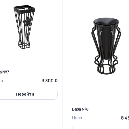
а №7
3 300 ₽
на
Перейти
Ваза №8
8 4
Цена