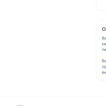
О
Ва
к
па
Ва
ор
вы