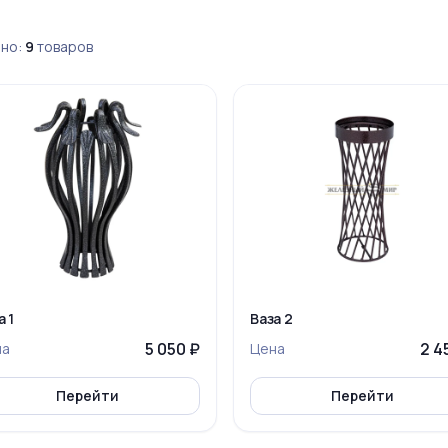
но:
9
товаров
а 1
Ваза 2
5 050 ₽
2 4
на
Цена
Перейти
Перейти