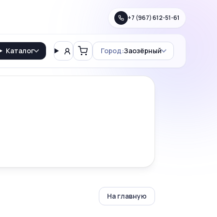
+7 (967) 612-51-61
Каталог
Город:
Заозёрный
Вход
Корзина
На главную