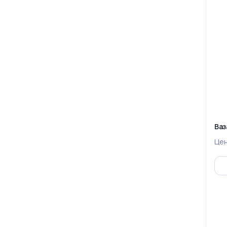
Ваз
Це