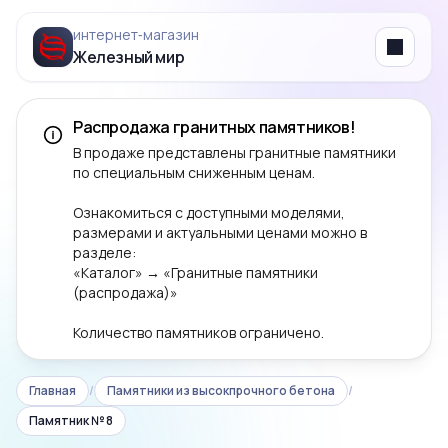
интернет‑магазин
Железный мир
Menu
Распродажа гранитных памятников!
В продаже представлены гранитные памятники
по специальным сниженным ценам.
Ознакомиться с доступными моделями,
размерами и актуальными ценами можно в
разделе:
«Каталог» → «Гранитные памятники
(распродажа)»
Количество памятников ограничено.
Главная
/
Памятники из высокпрочного бетона
/
Памятник № 8