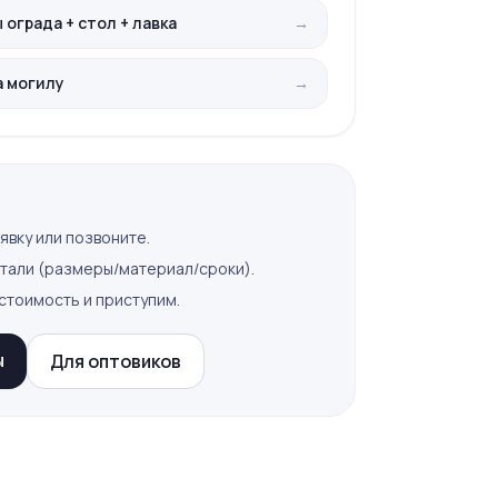
ограда + стол + лавка
→
а могилу
→
явку или позвоните.
тали (размеры/материал/сроки).
стоимость и приступим.
ы
Для оптовиков