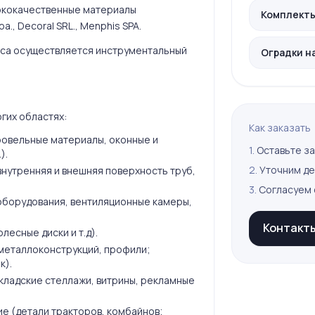
ококачественные материалы
Комплекты 
a., Decoral SRL., Menphis SPA.
сса осуществляется инструментальный
Оградки н
гих областях:
Как заказать
ровельные материалы, оконные и
1.
Оставьте за
).
2.
Уточним де
нутренняя и внешняя поверхность труб,
3.
Согласуем 
борудования, вентиляционные камеры,
Контакт
есные диски и т.д).
 металлоконструкций, профили;
к).
кладские стеллажи, витрины, рекламные
 (детали тракторов, комбайнов;