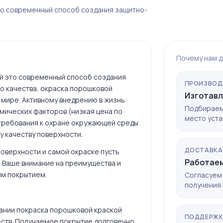
о современный способ создания защитно-
Почему нам 
й это современный способ создания
ПРОИЗВОД
о качества, окраска порошковой
Изготавл
 мире. Активному внедрению в жизнь
Подбираем
мических факторов (низкая цена по
место уста
 требования к охране окружающей среды
 качеству поверхности.
ДОСТАВКА
поверхности и самой окраске пусть
Работаем
ь Ваше внимание на преимущества и
ым покрытием.
Согласуем 
получения 
ании покраска порошковой краской
ПОДДЕРЖ
ств. Получаемое покрытие долговечно,