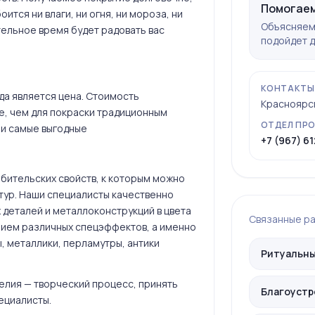
Помогаем
ится ни влаги, ни огня, ни мороза, ни
Объясняем 
ельное время будет радовать вас
подойдет д
КОНТАКТЫ
а является цена. Стоимость
Красноярск,
, чем для покраски традиционным
ОТДЕЛ ПР
ни самые выгодные
+7 (967) 61
бительских свойств, к которым можно
тур. Наши специалисты качественно
деталей и металлоконструкций в цвета
Связанные р
анием различных спецэффектов, а именно
 металлики, перламутры, антики
Ритуальны
делия — творческий процесс, принять
Благоустр
ециалисты.