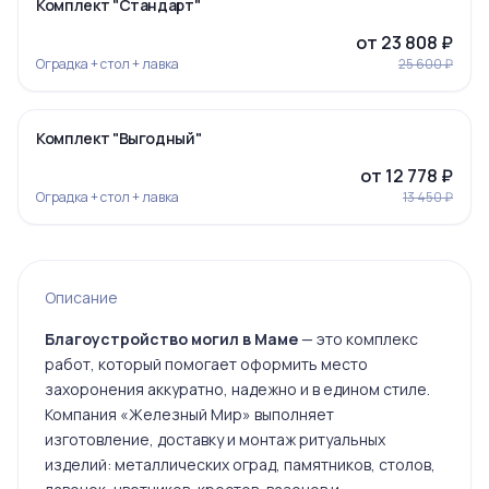
-7%
Комплект "Стандарт"
от 23 808 ₽
Оградка + стол + лавка
25 600 ₽
‹
›
-5%
Комплект "Выгодный"
Ограда 19
от 12 778 ₽
Оградка + стол + лавка
13 450 ₽
Ограда 20
Описание
Благоустройство могил в Маме
— это комплекс
работ, который помогает оформить место
захоронения аккуратно, надежно и в едином стиле.
Ограда 6
Компания «Железный Мир» выполняет
изготовление, доставку и монтаж ритуальных
изделий: металлических оград, памятников, столов,