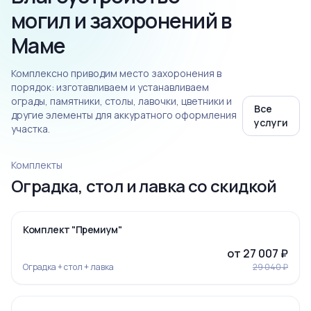
могил и захоронений в
Маме
Комплексно приводим место захоронения в
порядок: изготавливаем и устанавливаем
ограды, памятники, столы, лавочки, цветники и
Все
другие элементы для аккуратного оформления
услуги
участка.
Комплекты
Оградка, стол и лавка со скидкой
‹
›
-7%
Комплект "Премиум"
от 27 007 ₽
Оградка + стол + лавка
29 040 ₽
‹
›