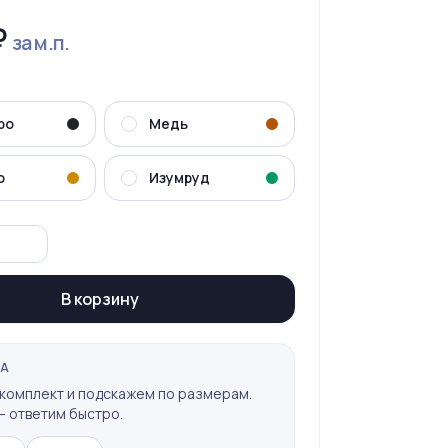
₽
за м.п.
ро
Медь
о
Изумруд
В корзину
КА
комплект и подскажем по размерам.
 ответим быстро.