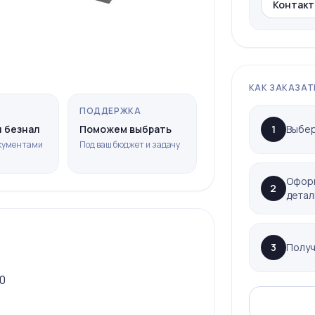
Контакт
КАК ЗАКАЗАТ
ПОДДЕРЖКА
1
Выбер
 безнал
Поможем выбрать
окументами
Под ваш бюджет и задачу
Оформ
2
детал
3
Получ
0