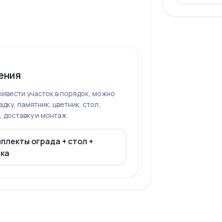
ения
ивести участок в порядок, можно
дку, памятник, цветник, стол,
 доставку и монтаж.
плекты ограда + стол +
вка