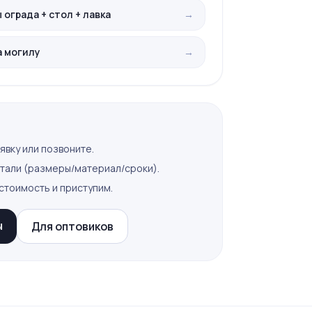
ограда + стол + лавка
→
а могилу
→
явку или позвоните.
тали (размеры/материал/сроки).
стоимость и приступим.
ы
Для оптовиков