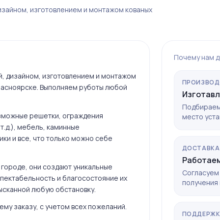
изайном, изготовлением и монтажом кованых
Почему нам 
, дизайном, изготовлением и монтажом
ПРОИЗВОД
Красноярске. Выполняем руботы любой
Изготавл
Подбираем
озможные решетки, ограждения
место уста
т.д.), мебель, каминные
ики и все, что только можно себе
ДОСТАВКА
Работаем
в городе, они создают уникальные
Согласуем 
спектабельность и благосостояние их
получения 
ысканной любую обстановку.
му заказу, с учетом всех пожеланий.
ПОДДЕРЖ