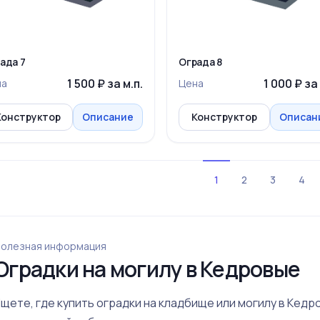
ада 7
Ограда 8
1 500 ₽ за м.п.
1 000 ₽ за 
на
Цена
Конструктор
Описание
Конструктор
Описан
1
2
3
4
олезная информация
Оградки на могилу в Кедровые
щете, где купить оградки на кладбище или могилу в Кед