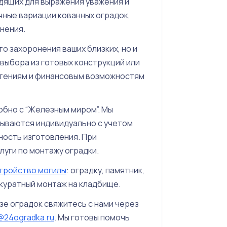
дящих для выражения уважения и
чные вариации кованных оградок,
нения.
то захоронения ваших близких, но и
 выбора из готовых конструкций или
чтениям и финансовым возможностям
обно с “Железным миром”. Мы
ываются индивидуально с учетом
ность изготовления. При
уги по монтажу оградки.
тройство могилы
: оградку, памятник,
ккуратный монтаж на кладбище.
зе оградок свяжитесь с нами через
@24ogradka.ru
. Мы готовы помочь