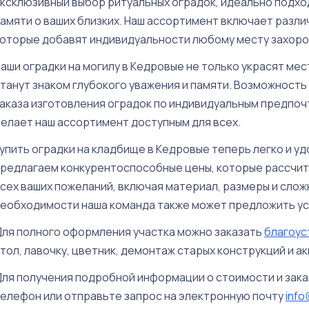
ксклюзивный выбор ритуальных оградок, идеально подхо
амяти о ваших близких. Наш ассортимент включает разли
оторые добавят индивидуальности любому месту захоро
аши оградки на могилу в Кедровые не только украсят мес
танут знаком глубокого уважения и памяти. Возможность
аказа изготовления оградок по индивидуальным предпо
елает наш ассортимент доступным для всех.
упить оградки на кладбище в Кедровые теперь легко и уд
редлагаем конкурентоспособные цены, которые рассчит
сех ваших пожеланий, включая материал, размеры и слож
еобходимости наша команда также может предложить усл
ля полного оформления участка можно заказать
благоус
тол, лавочку, цветник, демонтаж старых конструкций и а
ля получения подробной информации о стоимости и зака
елефон или отправьте запрос на электронную почту
info