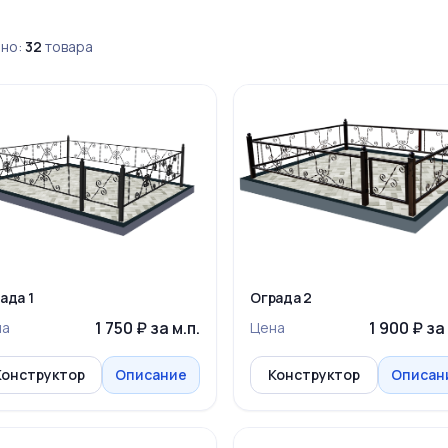
но:
32
товара
ада 1
Ограда 2
1 750 ₽ за м.п.
1 900 ₽ за 
на
Цена
Конструктор
Описание
Конструктор
Описан