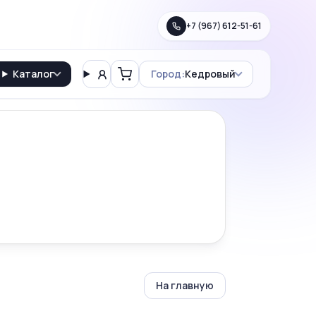
+7 (967) 612-51-61
Каталог
Город:
Кедровый
Вход
Корзина
На главную