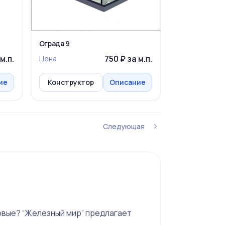
Ограда 9
м.п.
750 ₽ за м.п.
Цена
ие
Конструктор
Описание
Следующая
ровые? “Железный мир” предлагает