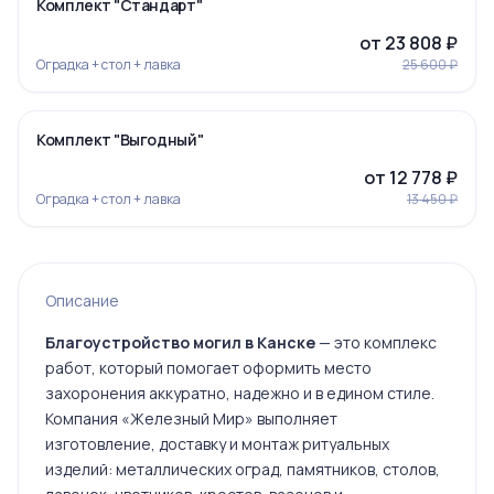
-7%
Комплект "Стандарт"
от 23 808 ₽
Оградка + стол + лавка
25 600 ₽
‹
›
-5%
Комплект "Выгодный"
Ограда 19
от 12 778 ₽
Оградка + стол + лавка
13 450 ₽
Ограда 20
Описание
Благоустройство могил в Канске
— это комплекс
работ, который помогает оформить место
захоронения аккуратно, надежно и в едином стиле.
Ограда 6
Компания «Железный Мир» выполняет
изготовление, доставку и монтаж ритуальных
изделий: металлических оград, памятников, столов,