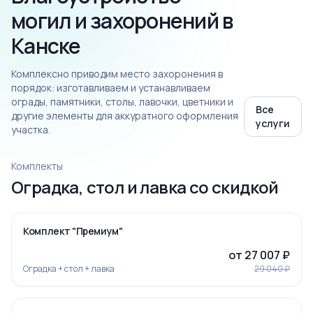
могил и захоронений в
Канске
Комплексно приводим место захоронения в
порядок: изготавливаем и устанавливаем
ограды, памятники, столы, лавочки, цветники и
Все
другие элементы для аккуратного оформления
услуги
участка.
Комплекты
Оградка, стол и лавка со скидкой
‹
›
-7%
Комплект "Премиум"
от 27 007 ₽
Оградка + стол + лавка
29 040 ₽
‹
›