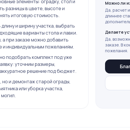
новные элементы: оградку, стол и
Можно ли и
ть разницы в цвете, высоте и
Да, расчет 
онять итоговую стоимость.
длиннее ста
дополнитель
 длину и ширину участка, выбрать
Делаете ус
одходящие варианты стола и лавки.
Да, возможн
 а при заказе можно добавить
заказе. В к
е и индивидуальным пожеланиям.
пожелания.
жно подобрать комплект под уже
аявку: уточним размеры,
Бла
 аккуратное решение под бюджет.
, но и демонтаж старой ограды,
мятника или уборка участка,
 могил
.