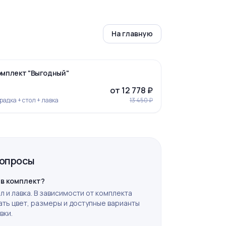
На главную
‹
›
-5%
омплект "Выгодный"
от 12 778 ₽
радка + стол + лавка
13 450 ₽
вопросы
Ограда 6
 в комплект?
л и лавка. В зависимости от комплекта
ть цвет, размеры и доступные варианты
вки.