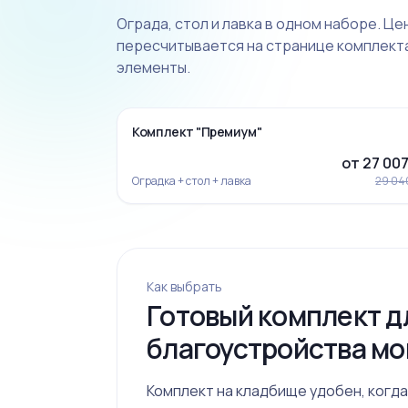
Ограда, стол и лавка в одном наборе. Це
пересчитывается на странице комплекта
элементы.
‹
-7%
Комплект "Премиум"
от 27 007
Оградка + стол + лавка
29 04
Как выбрать
Готовый комплект д
Ограда 19
благоустройства мо
Комплект на кладбище удобен, когда