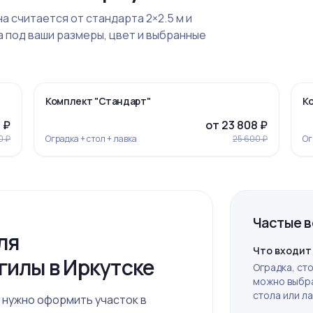
на считается от стандарта 2×2.5 м и
 под ваши размеры, цвет и выбранные
›
‹
›
-7%
Комплект "Стандарт"
К
 ₽
от 23 808 ₽
0 ₽
Оградка + стол + лавка
25 600 ₽
Ог
Частые 
ля
Ограда 20
Что входит
гилы в Иркутске
Оградка, сто
можно выбра
стола или ла
 нужно оформить участок в