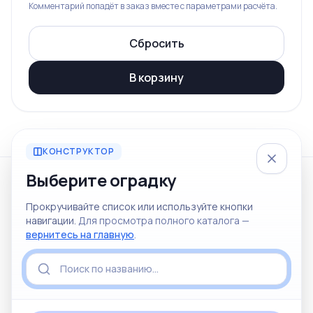
Комментарий попадёт в заказ вместе с параметрами расчёта.
Сбросить
В корзину
КОНСТРУКТОР
Выберите оградку
© 2026 Железный мир
Прокручивайте список или используйте кнопки
Ритуальные товары и услуги в Красноярске
навигации.
Для просмотра полного каталога —
Отдел продаж
Ритуальные услуги
вернитесь на главную
.
+7 (967) 612-51-61
+7 (913) 835-64-27
Политика конфиденциальности
Пользовательское соглашение
Не является офертой
Персональные данные