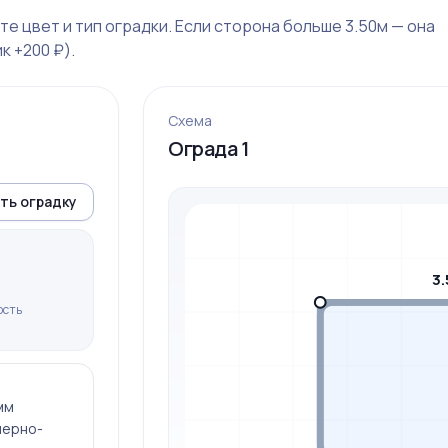
е цвет и тип оградки. Если сторона больше 3.50м — она
к +200 ₽).
Схема
Ограда 1
ть оградку
3.
ость
мм
мерно-