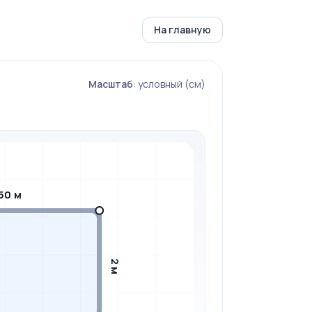
На главную
Масштаб
: условный (см)
50 м
2 м