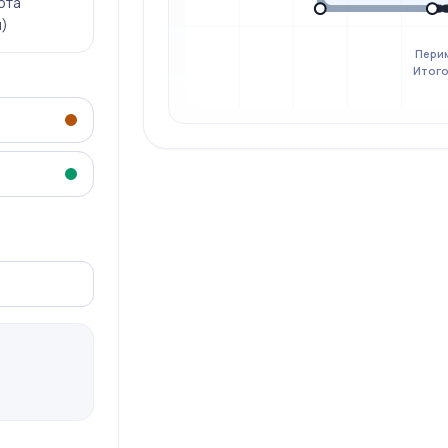
ота
м)
Перим
Итого: