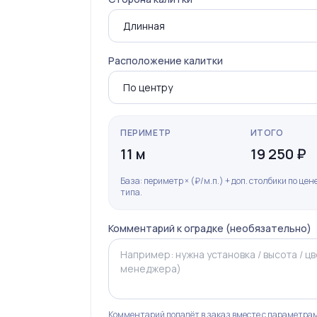
Расположение калитки
ПЕРИМЕТР
ИТОГО
11 м
19 250 ₽
База: периметр × (₽/м.п.) + доп. столбики по це
типа.
Комментарий к оградке (необязательно)
Комментарий попадёт в заказ вместе с параметрам