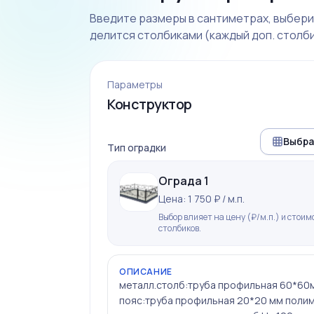
Введите размеры в сантиметрах, выберит
делится столбиками (каждый доп. столби
Параметры
Конструктор
Выбра
Тип оградки
Ограда 1
Цена: 1 750 ₽ / м.п.
Выбор влияет на цену (₽/м.п.) и стоим
столбиков.
ОПИСАНИЕ
металл.столб:труба профильная 60*60
пояс:труба профильная 20*20 мм поли