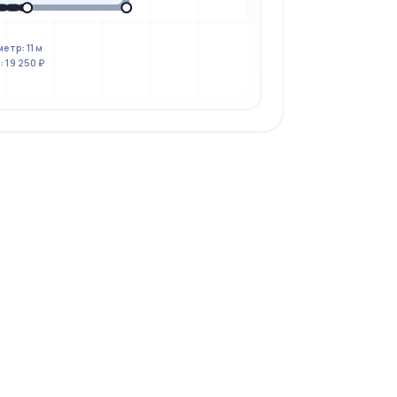
етр: 11 м
 19 250 ₽