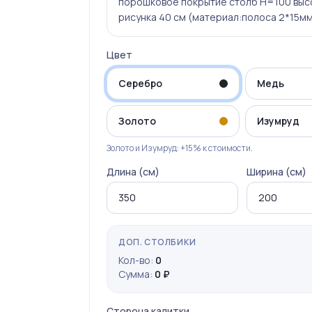
порошковое покрытие столб Н=100 выс
рисунка 40 см (материал:полоса 2*15м
Цвет
Серебро
Медь
Золото
Изумруд
Золото и Изумруд: +15% к стоимости.
Длина (см)
Ширина (см)
ДОП. СТОЛБИКИ
Кол-во:
0
Сумма:
0 ₽
Сторона калитки