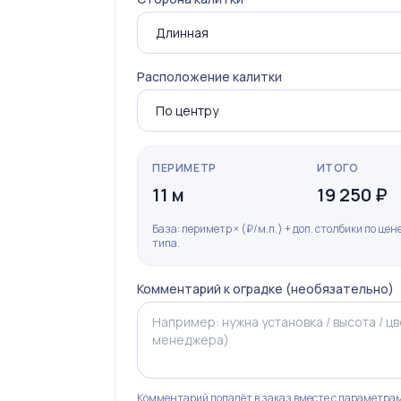
Расположение калитки
ПЕРИМЕТР
ИТОГО
11 м
19 250 ₽
База: периметр × (₽/м.п.) + доп. столбики по це
типа.
Комментарий к оградке (необязательно)
Комментарий попадёт в заказ вместе с параметрам