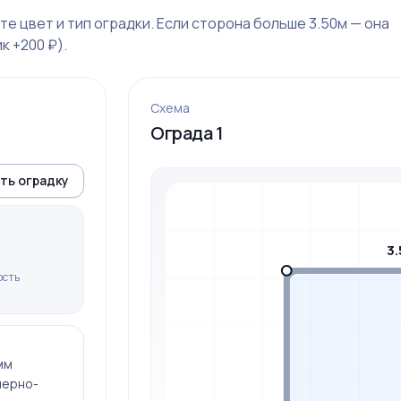
е цвет и тип оградки. Если сторона больше 3.50м — она
к +200 ₽).
Схема
Ограда 1
ть оградку
3.
ость
мм
мерно-