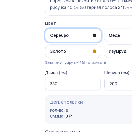
порошковое покрытие столб Н=100 выс
рисунка 40 см (материал:полоса 2*15м
Цвет
Серебро
Медь
Золото
Изумруд
Золото и Изумруд: +15% к стоимости.
Длина (см)
Ширина (см)
ДОП. СТОЛБИКИ
Кол-во:
0
Сумма:
0 ₽
Сторона калитки