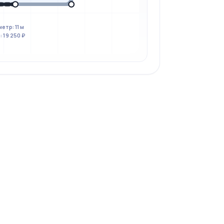
етр: 11 м
 19 250 ₽