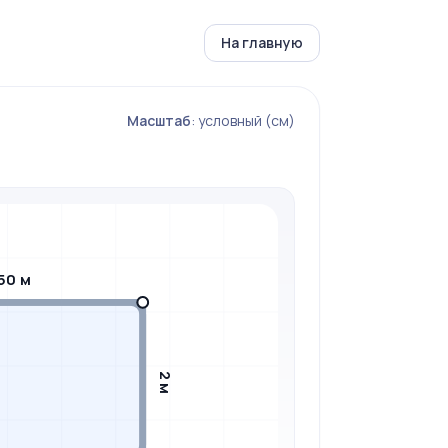
На главную
Масштаб
: условный (см)
50 м
2 м