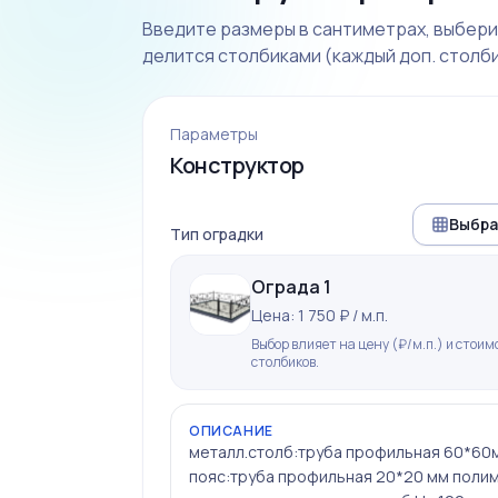
Введите размеры в сантиметрах, выберит
делится столбиками (каждый доп. столби
Параметры
Конструктор
Выбра
Тип оградки
Ограда 1
Цена: 1 750 ₽ / м.п.
Выбор влияет на цену (₽/м.п.) и стоим
столбиков.
ОПИСАНИЕ
металл.столб:труба профильная 60*60
пояс:труба профильная 20*20 мм поли