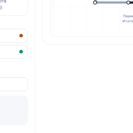
ота
м)
Перим
Итого: