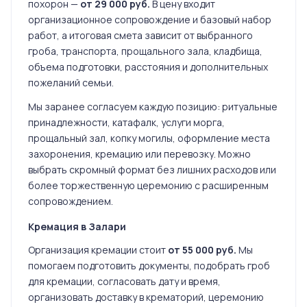
похорон —
от 29 000 руб.
В цену входит
организационное сопровождение и базовый набор
работ, а итоговая смета зависит от выбранного
гроба, транспорта, прощального зала, кладбища,
объема подготовки, расстояния и дополнительных
пожеланий семьи.
Мы заранее согласуем каждую позицию: ритуальные
принадлежности, катафалк, услуги морга,
прощальный зал, копку могилы, оформление места
захоронения, кремацию или перевозку. Можно
выбрать скромный формат без лишних расходов или
более торжественную церемонию с расширенным
сопровождением.
Кремация в Залари
Организация кремации стоит
от 55 000 руб.
Мы
помогаем подготовить документы, подобрать гроб
для кремации, согласовать дату и время,
организовать доставку в крематорий, церемонию