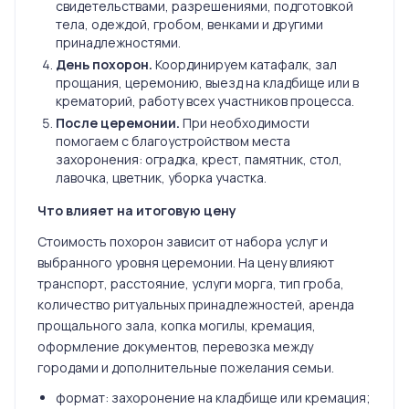
свидетельствами, разрешениями, подготовкой
тела, одеждой, гробом, венками и другими
принадлежностями.
День похорон.
Координируем катафалк, зал
прощания, церемонию, выезд на кладбище или в
крематорий, работу всех участников процесса.
После церемонии.
При необходимости
помогаем с благоустройством места
захоронения: оградка, крест, памятник, стол,
лавочка, цветник, уборка участка.
Что влияет на итоговую цену
Стоимость похорон зависит от набора услуг и
выбранного уровня церемонии. На цену влияют
транспорт, расстояние, услуги морга, тип гроба,
количество ритуальных принадлежностей, аренда
прощального зала, копка могилы, кремация,
оформление документов, перевозка между
городами и дополнительные пожелания семьи.
формат: захоронение на кладбище или кремация;