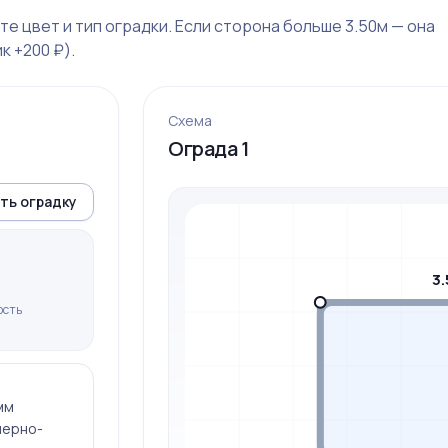
е цвет и тип оградки. Если сторона больше 3.50м — она
к +200 ₽).
Схема
Ограда 1
ть оградку
3.
ость
мм
мерно-