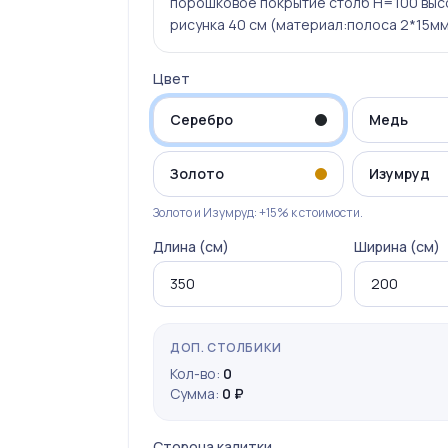
порошковое покрытие столб Н=100 выс
рисунка 40 см (материал:полоса 2*15м
Цвет
Серебро
Медь
Золото
Изумруд
Золото и Изумруд: +15% к стоимости.
Длина (см)
Ширина (см)
ДОП. СТОЛБИКИ
Кол-во:
0
Сумма:
0 ₽
Сторона калитки