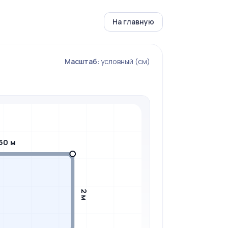
На главную
Масштаб
: условный (см)
50 м
2 м