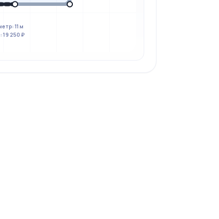
етр: 11 м
 19 250 ₽