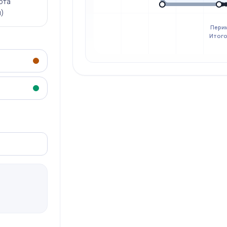
ота
м)
Перим
Итого: