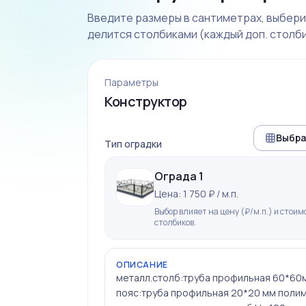
Введите размеры в сантиметрах, выберит
делится столбиками (каждый доп. столби
Параметры
Конструктор
Выбра
Тип оградки
Ограда 1
Цена: 1 750 ₽ / м.п.
Выбор влияет на цену (₽/м.п.) и стоим
столбиков.
ОПИСАНИЕ
металл.столб:труба профильная 60*60
пояс:труба профильная 20*20 мм поли