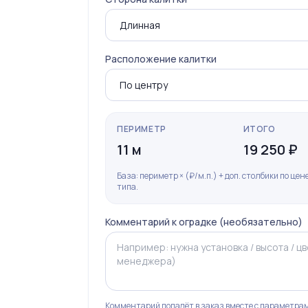
Расположение калитки
ПЕРИМЕТР
ИТОГО
11 м
19 250 ₽
База: периметр × (₽/м.п.) + доп. столбики по це
типа.
Комментарий к оградке (необязательно)
Комментарий попадёт в заказ вместе с параметрам