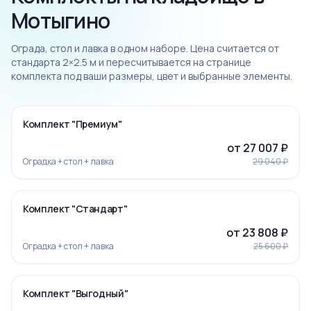
Мотыгино
Ограда, стол и лавка в одном наборе. Цена считается от
стандарта 2×2.5 м и пересчитывается на странице
комплекта под ваши размеры, цвет и выбранные элементы.
‹
›
-7%
Комплект "Премиум"
от 27 007 ₽
Оградка + стол + лавка
29 040 ₽
‹
›
-7%
Комплект "Стандарт"
от 23 808 ₽
Оградка + стол + лавка
25 600 ₽
‹
›
-5%
Комплект "Выгодный"
Ограда 19