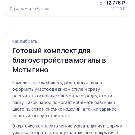
от 12 778 ₽
Оградка + стол + лавка
13 450 ₽
Ограда 20
Как выбрать
Готовый комплект для
благоустройства могилы в
Мотыгино
Ограда 6
Комплект на кладбище удобен, когда нужно
оформить участок в едином стиле и сразу
рассчитать основные элементы: оградку, стол и
лавку. Такой набор помогает избежать разницы в
цвете, высоте и рисунке изделий, а также заранее
понять итоговую стоимость.
В карточке комплекта можно указать длину и ширину
участка, выбрать сторону калитки, цвет покрытия и