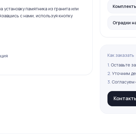
Комплекты 
а установку памятника из гранита или
язавшись с нами, используя кнопку
Оградки н
Как заказать
ация
1.
Оставьте за
2.
Уточним де
3.
Согласуем 
Контакт