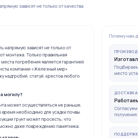
апрямую зависят не только от качества
Почему нам 
ть напрямую зависят не только от
ПРОИЗВОД
 от монтажа. Только правильная
Изготавл
 места погребения является гарантией
Подбираем
листы компании «Железный мир»
место уста
жу надгробий, статуй, крестов любого
ДОСТАВКА
а могилу?
Работаем
нта может осуществляться не раньше,
Согласуем 
о время необходимо для усадки почвы.
получения 
укции грунт может просесть, что
зможно даже повреждению памятника.
ПОДДЕРЖ
 этапов: