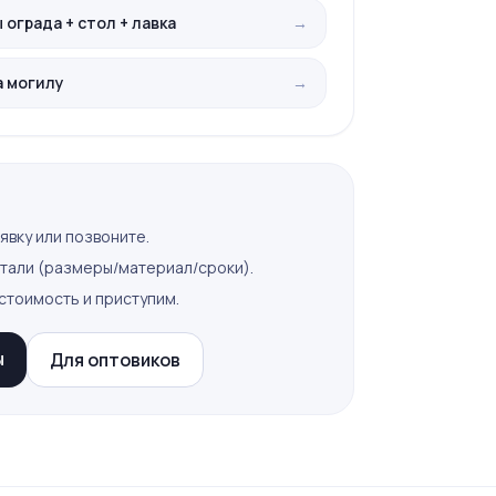
ограда + стол + лавка
→
а могилу
→
явку или позвоните.
тали (размеры/материал/сроки).
стоимость и приступим.
ы
Для оптовиков