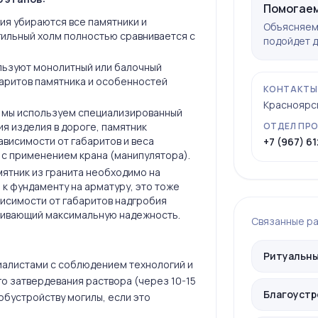
Помогаем
ия убираются все памятники и
Объясняем 
гильный холм полностью сравнивается с
подойдет д
льзуют монолитный или балочный
баритов памятника и особенностей
КОНТАКТЫ
Красноярск,
о мы используем специализированный
я изделия в дороге, памятник
ОТДЕЛ ПР
ависимости от габаритов и веса
+7 (967) 61
 с применением крана (манипулятора).
мятник из гранита необходимо на
к фундаменту на арматуру, это тоже
висимости от габаритов надгробия
чивающий максимальную надежность.
Связанные р
Ритуальны
иалистами с соблюдением технологий и
о затвердевания раствора (через 10-15
Благоустр
обустройству могилы, если это