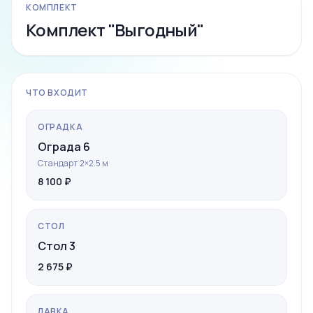
-5%
КОМПЛЕКТ
Комплект "Выгодный"
ЧТО ВХОДИТ
ОГРАДКА
Ограда 6
Стандарт 2×2.5 м
Ограда 6
8 100 ₽
СТОЛ
Стол 3
2 675 ₽
ЛАВКА