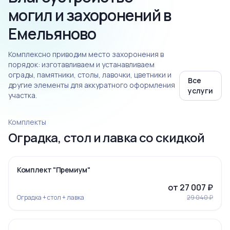
могил и захоронений в
Емельяново
Комплексно приводим место захоронения в
порядок: изготавливаем и устанавливаем
ограды, памятники, столы, лавочки, цветники и
Все
другие элементы для аккуратного оформления
услуги
участка.
Комплекты
Оградка, стол и лавка со скидкой
‹
›
-7%
Комплект "Премиум"
от 27 007 ₽
Оградка + стол + лавка
29 040 ₽
‹
›