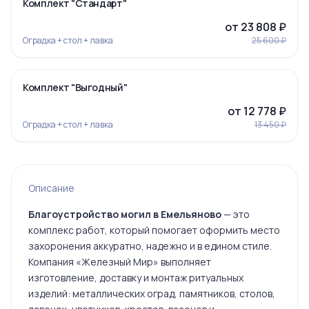
-7%
Комплект "Стандарт"
от 23 808 ₽
Оградка + стол + лавка
25 600 ₽
‹
›
-5%
Комплект "Выгодный"
Ограда 19
от 12 778 ₽
Оградка + стол + лавка
13 450 ₽
Ограда 20
Описание
Благоустройство могил в Емельяново
— это
комплекс работ, который помогает оформить место
захоронения аккуратно, надежно и в едином стиле.
Ограда 6
Компания «Железный Мир» выполняет
изготовление, доставку и монтаж ритуальных
изделий: металлических оград, памятников, столов,