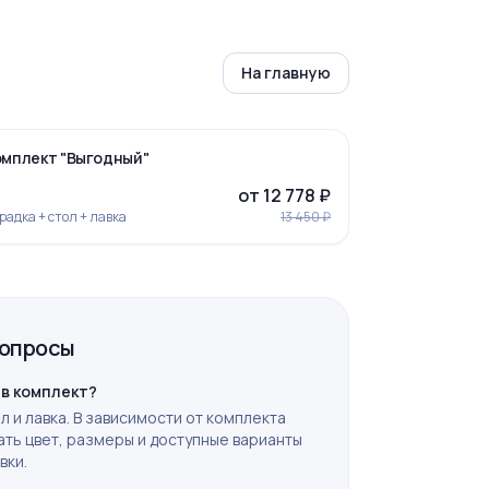
На главную
‹
›
-5%
омплект "Выгодный"
от 12 778 ₽
радка + стол + лавка
13 450 ₽
вопросы
Ограда 6
 в комплект?
л и лавка. В зависимости от комплекта
ть цвет, размеры и доступные варианты
вки.