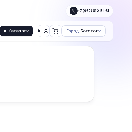
+7 (967) 612-51-61
Каталог
Город:
Боготол
Вход
Корзина