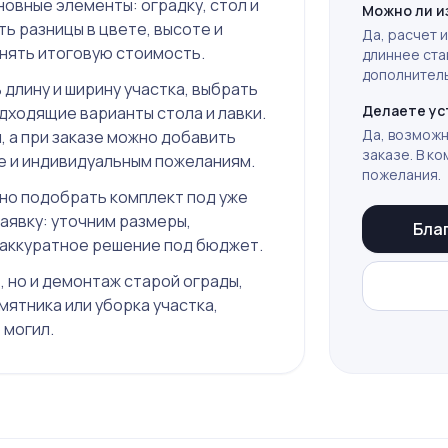
новные элементы: оградку, стол и
Можно ли и
ть разницы в цвете, высоте и
Да, расчет 
онять итоговую стоимость.
длиннее ста
дополнитель
 длину и ширину участка, выбрать
Делаете ус
одходящие варианты стола и лавки.
Да, возможн
 а при заказе можно добавить
заказе. В к
е и индивидуальным пожеланиям.
пожелания.
жно подобрать комплект под уже
аявку: уточним размеры,
Бла
 аккуратное решение под бюджет.
, но и демонтаж старой ограды,
мятника или уборка участка,
 могил
.