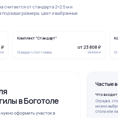
на считается от стандарта 2×2.5 м и
 под ваши размеры, цвет и выбранные
›
‹
›
-7%
Комплект "Стандарт"
К
 ₽
от 23 808 ₽
0 ₽
Оградка + стол + лавка
25 600 ₽
Ог
Частые 
ля
Ограда 20
Что входит
гилы в Боготоле
Оградка, сто
можно выбра
стола или ла
 нужно оформить участок в