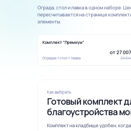
Ограда, стол и лавка в одном наборе. Це
пересчитывается на странице комплекта
элементы.
‹
-7%
Комплект "Премиум"
от 27 007
Оградка + стол + лавка
29 04
Как выбрать
Готовый комплект д
Ограда 19
благоустройства мо
Комплект на кладбище удобен, когда