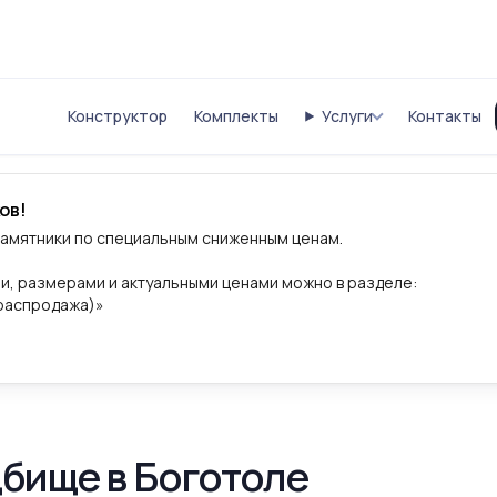
Конструктор
Комплекты
Услуги
Контакты
ов!
памятники по специальным сниженным ценам.
и, размерами и актуальными ценами можно в разделе:
(распродажа)»
бище в Боготоле