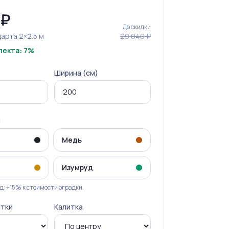
₽
До скидки
арта 2×2.5 м
29 040 ₽
лекта: 7%
Ширина (см)
и
Медь
Изумруд
д: +15% к стоимости оградки.
итки
Калитка