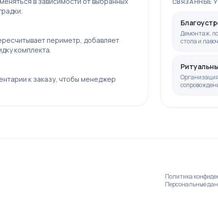
т меняться в зависимости от выбранных
СВЯЗАННЫЕ У
градки.
Благоустр
Демонтаж, по
пересчитывает периметр, добавляет
стола и лаво
дку комплекта.
Ритуальны
Организация 
ентарии к заказу, чтобы менеджер
сопровожден
Политика конфид
Персональные да