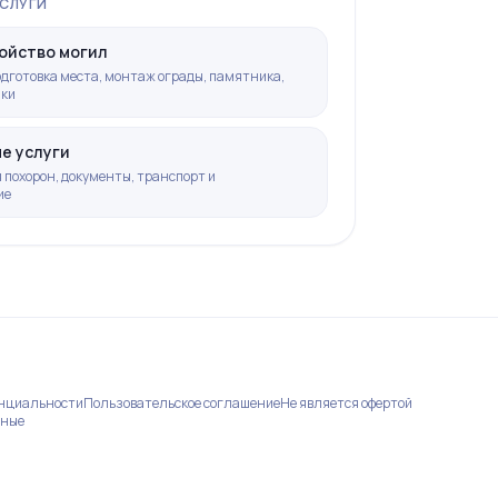
СЛУГИ
ойство могил
дготовка места, монтаж ограды, памятника,
чки
е услуги
похорон, документы, транспорт и
ие
енциальности
Пользовательское соглашение
Не является офертой
нные