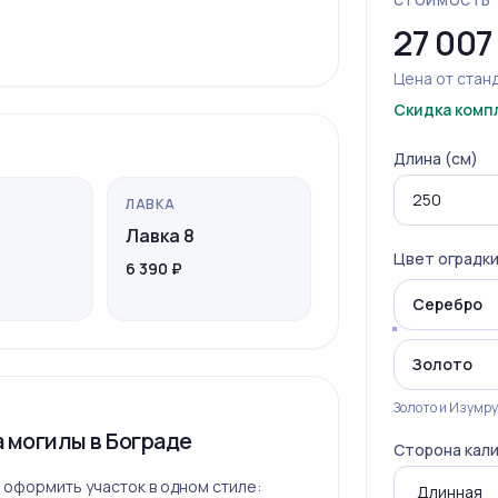
СТОИМОСТЬ
27 007
Цена от станд
Скидка комп
Длина (см)
ЛАВКА
Лавка 8
Цвет оградк
6 390 ₽
Серебро
Золото
Золото и Изумру
 могилы в Бограде
Сторона кал
 оформить участок в одном стиле: