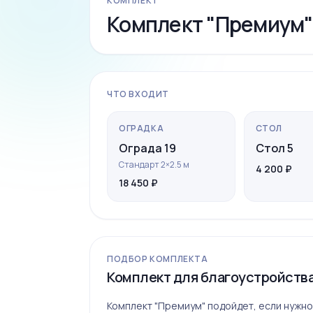
КОМПЛЕКТ
Комплект "Премиум"
ЧТО ВХОДИТ
ОГРАДКА
СТОЛ
Ограда 19
Стол 5
Стандарт 2×2.5 м
4 200 ₽
18 450 ₽
ПОДБОР КОМПЛЕКТА
Комплект для благоустройства
Ограда 19
Комплект "Премиум" подойдет, если нужно