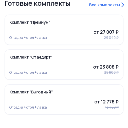
Готовые комплекты
Все комплекты
‹
›
-7%
Комплект "Премиум"
от 27 007 ₽
Оградка + стол + лавка
29 040 ₽
‹
›
-7%
Комплект "Стандарт"
от 23 808 ₽
Оградка + стол + лавка
25 600 ₽
‹
›
-5%
Комплект "Выгодный"
Ограда 19
от 12 778 ₽
Оградка + стол + лавка
13 450 ₽